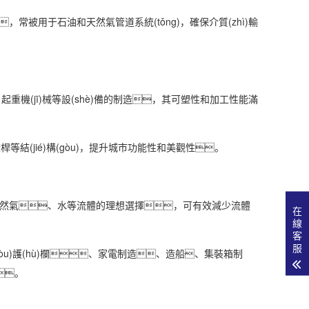
常被用于石油和天然氣管道系統(tǒng)，確保介質(zhì)輸
力容器、起重機(jī)械等設(shè)備的制造，其可塑性和加工性能滿
燈桿等結(jié)構(gòu)，提升城市功能性和美觀性。
油、天然氣、水等流體的理想選擇，可有效減少流體
在
線
客
服
構(gòu)護(hù)欄、家電制造、造船、集裝箱制
。