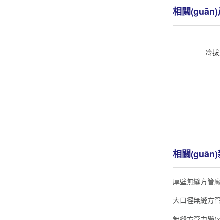
相關(guān)
冷拔
相關(guān
厚壁無縫方管廠家
大口徑無縫方管生產
無縫方管力學(x