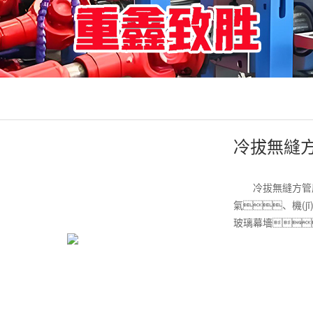
冷拔無縫
冷拔無縫方管
氣、機(jī
玻璃幕墻