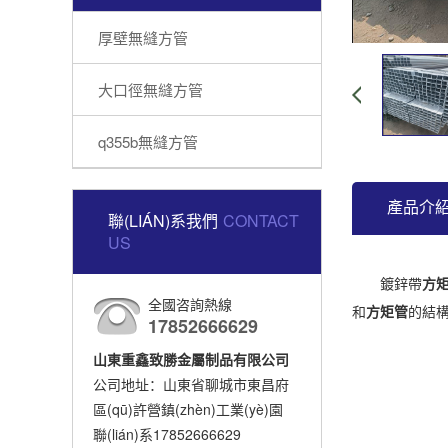
厚壁無縫方管
大口徑無縫方管
q355b無縫方管
產品介
聯(LIÁN)系我們
CONTACT
US
鍍鋅帶
方
全國咨詢熱線
和
方矩管
的結構
17852666629
山東重鑫致勝金屬制品有限公司
公司地址：山東省聊城市東昌府
區(qū)許營鎮(zhèn)工業(yè)園
聯(lián)系17852666629