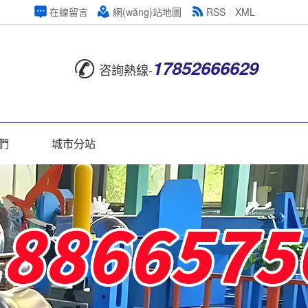
在線留言
網(wǎng)站地圖
RSS
|
XML
17852666629
咨詢熱線-
我們
城市分站