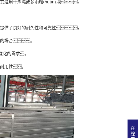
適用于潮濕或多雨環(huán)境。
樣提供了良好的耐久性和可靠性。
求的場合。
多樣化的需求。
的耐用性。
在
線