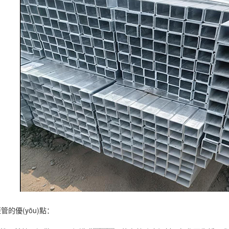
管的優(yōu)點：