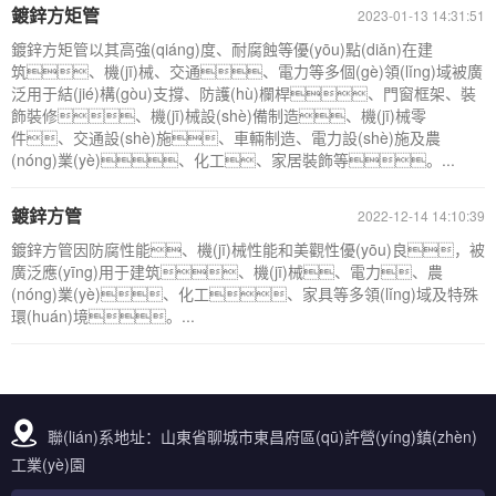
鍍鋅方矩管
2023-01-13 14:31:51
鍍鋅方矩管以其高強(qiáng)度、耐腐蝕等優(yōu)點(diǎn)在建
筑、機(jī)械、交通、電力等多個(gè)領(lǐng)域被廣
泛用于結(jié)構(gòu)支撐、防護(hù)欄桿、門窗框架、裝
飾裝修、機(jī)械設(shè)備制造、機(jī)械零
件、交通設(shè)施、車輛制造、電力設(shè)施及農
(nóng)業(yè)、化工、家居裝飾等。...
鍍鋅方管
2022-12-14 14:10:39
鍍鋅方管因防腐性能、機(jī)械性能和美觀性優(yōu)良，被
廣泛應(yīng)用于建筑、機(jī)械、電力、農
(nóng)業(yè)、化工、家具等多領(lǐng)域及特殊
環(huán)境。...
聯(lián)系地址：山東省聊城市東昌府區(qū)許營(yíng)鎮(zhèn)
工業(yè)園