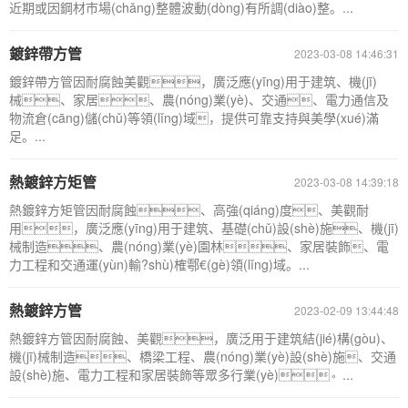
近期或因鋼材市場(chǎng)整體波動(dòng)有所調(diào)整。...
鍍鋅帶方管
2023-03-08 14:46:31
鍍鋅帶方管因耐腐蝕美觀，廣泛應(yīng)用于建筑、機(jī)
械、家居、農(nóng)業(yè)、交通、電力通信及
物流倉(cāng)儲(chǔ)等領(lǐng)域，提供可靠支持與美學(xué)滿
足。...
熱鍍鋅方矩管
2023-03-08 14:39:18
熱鍍鋅方矩管因耐腐蝕、高強(qiáng)度、美觀耐
用，廣泛應(yīng)用于建筑、基礎(chǔ)設(shè)施、機(jī)
械制造、農(nóng)業(yè)園林、家居裝飾、電
力工程和交通運(yùn)輸?shù)榷鄠€(gè)領(lǐng)域。...
熱鍍鋅方管
2023-02-09 13:44:48
熱鍍鋅方管因耐腐蝕、美觀，廣泛用于建筑結(jié)構(gòu)、
機(jī)械制造、橋梁工程、農(nóng)業(yè)設(shè)施、交通
設(shè)施、電力工程和家居裝飾等眾多行業(yè)。...