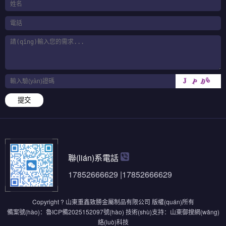
提交
聯(lián)系電話
17852666629 |17852666629
Copyright ? 山東重鑫致勝金屬制品有限公司 版權(quán)所有
備案號(hào)：
魯ICP備2025152097號(hào)
技術(shù)支持：
山東御搜網(wǎng)
絡(luò)科技