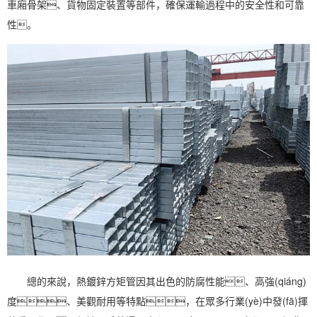
車廂骨架、貨物固定裝置等部件，確保運輸過程中的安全性和可靠
性。
總的來說，熱鍍鋅方矩管因其出色的防腐性能、高強(qiáng)
度、美觀耐用等特點，在眾多行業(yè)中發(fā)揮