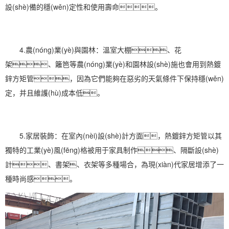
設(shè)備的穩(wěn)定性和使用壽命。
4.農(nóng)業(yè)與園林：溫室大棚、花
架、籬笆等農(nóng)業(yè)和園林設(shè)施也會用到熱鍍
鋅方矩管，因為它們能夠在惡劣的天氣條件下保持穩(wěn)
定，并且維護(hù)成本低。
5.家居裝飾：在室內(nèi)設(shè)計方面，熱鍍鋅方矩管以其
獨特的工業(yè)風(fēng)格被用于家具制作、隔斷設(shè)
計、書架、衣架等多種場合，為現(xiàn)代家居增添了一
種時尚感。