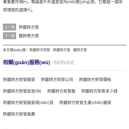
著重要作用。無論是戶外還是室內(nèi)應(yīng)用，它都是一個非
常理想的選擇。
熱鍍鋅方管
上一條
鍍鋅帶方管
下一條
本文標(biāo)簽：
熱鍍鋅方矩管
熱鍍鋅方管
鍍鋅方管
相關(guān)服務(wù)
/ SERVICE
熱鍍鋅方矩管廠家
熱鍍鋅方矩管公司
熱鍍鋅方矩管價格
熱鍍鋅方矩管批發(fā)
熱鍍鋅方矩管廠
熱鍍鋅方矩管多少錢
熱鍍鋅方矩管廠家現(xiàn)貨
熱鍍鋅方矩管生產(chǎn)廠家
熱鍍鋅方矩管推薦