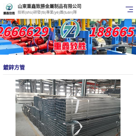
山東重鑫致勝金屬制品有限公司
技術(shù)研發(fā)專業(yè)團(tuán)隊
鍍鋅方管